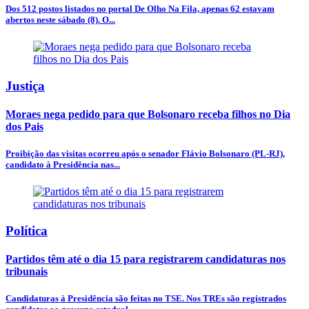
Dos 512 postos listados no portal De Olho Na Fila, apenas 62 estavam
abertos neste sábado (8). O...
Justiça
Moraes nega pedido para que Bolsonaro receba filhos no Dia
dos Pais
Proibição das visitas ocorreu após o senador Flávio Bolsonaro (PL-RJ),
candidato à Presidência nas...
Política
Partidos têm até o dia 15 para registrarem candidaturas nos
tribunais
Candidaturas à Presidência são feitas no TSE. Nos TREs são registrados