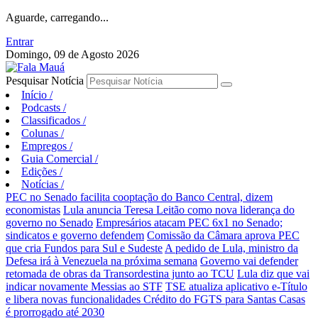
Aguarde, carregando...
Entrar
Domingo, 09 de Agosto 2026
Pesquisar Notícia
Início
/
Podcasts
/
Classificados
/
Colunas
/
Empregos
/
Guia Comercial
/
Edições
/
Notícias
/
PEC no Senado facilita cooptação do Banco Central, dizem
economistas
Lula anuncia Teresa Leitão como nova liderança do
governo no Senado
Empresários atacam PEC 6x1 no Senado;
sindicatos e governo defendem
Comissão da Câmara aprova PEC
que cria Fundos para Sul e Sudeste
A pedido de Lula, ministro da
Defesa irá à Venezuela na próxima semana
Governo vai defender
retomada de obras da Transordestina junto ao TCU
Lula diz que vai
indicar novamente Messias ao STF
TSE atualiza aplicativo e-Título
e libera novas funcionalidades
Crédito do FGTS para Santas Casas
é prorrogado até 2030