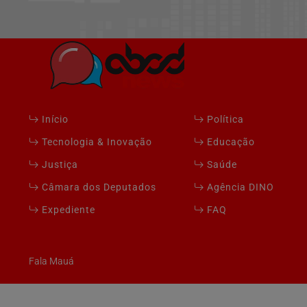
Início
Política
Tecnologia & Inovação
Educação
Justiça
Saúde
Câmara dos Deputados
Agência DINO
Expediente
FAQ
Fala Mauá
Termos de Uso e Privacidade
Esse site utiliza cookies para melhorar sua e