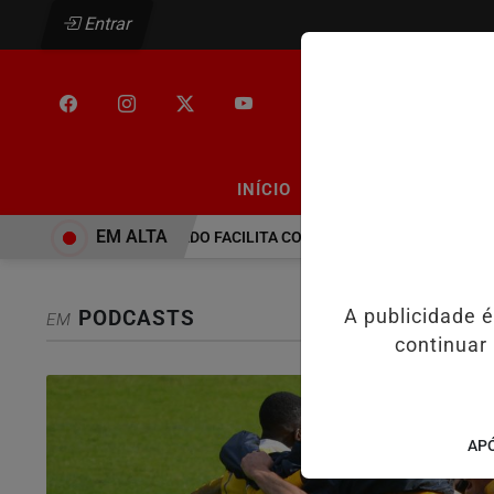
Entrar
/
/
INÍCIO
PODCASTS
CLA
EM ALTA
PEC NO SENADO FACILITA COOPTAÇÃO DO BANCO CENTRA
PODCASTS
A publicidade 
EM
continuar
APÓ