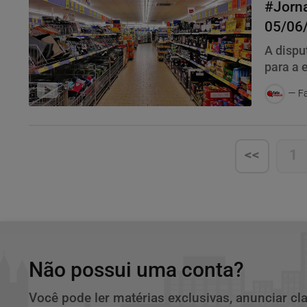
#Jorna
05/06/
cresc
A dispu
para a 
Fa
<<
1
Não possui uma conta?
Você pode ler matérias exclusivas, anunciar cl