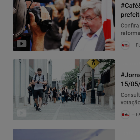
#Café&
prefei
Confira
reforma
Fa
Jornal d
#Jorna
15/05/
recurs
Consult
votação
de recu
Fa
Café & P