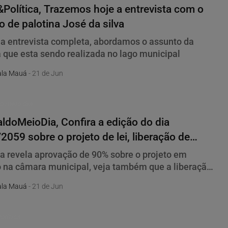
Política, Trazemos hoje a entrevista com o
to de palotina José da silva
 a entrevista completa, abordamos o assunto da
 que esta sendo realizada no lago municipal
la Mauá
- 21 de Jun
o meio dia
ldoMeioDia, Confira a edição do dia
2059 sobre o projeto de lei, liberação de
os e muito mais.
a revela aprovação de 90% sobre o projeto em
 na câmara municipal, veja também que a liberação
rsos
la Mauá
- 21 de Jun
olítica