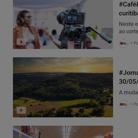
#Café&
curiti
Neste e
ao cort
Fa
Jornal d
#Jorna
30/05
desma
A muda
Fa
Jornal d