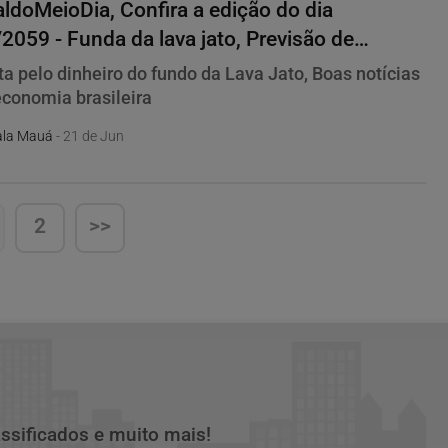
ldoMeioDia, Confira a edição do dia
2059 - Funda da lava jato, Previsão de
imento da economia
ta pelo dinheiro do fundo da Lava Jato, Boas notícias
economia brasileira
la Mauá
- 21 de Jun
2
>>
assificados e muito mais!