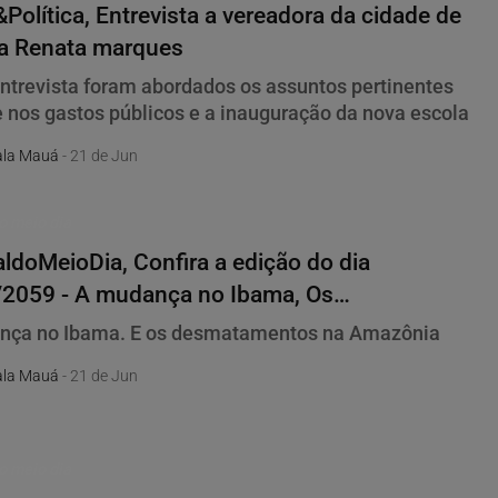
Política, Entrevista a vereadora da cidade de
ba Renata marques
ntrevista foram abordados os assuntos pertinentes
e nos gastos públicos e a inauguração da nova escola
la Mauá
- 21 de Jun
o meio dia
ldoMeioDia, Confira a edição do dia
/2059 - A mudança no Ibama, Os
tamentos na Amazônia, Eleições
nça no Ibama. E os desmatamentos na Amazônia
la Mauá
- 21 de Jun
o meio dia