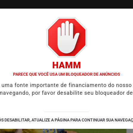
/
/
/
SSIFICADOS
COLUNAS
EMPREGOS
GUIA COMER
HAMM
L, DIZEM ECONOMISTAS
LULA ANUNCIA TERESA LEITÃO COMO N
PARECE QUE VOCÊ USA UM BLOQUEADOR DE ANÚNCIOS
é uma fonte importante de financiamento do nosso
 navegando, por favor desabilite seu bloqueador de
S DESABILITAR, ATUALIZE A PÁGINA PARA CONTINUAR SUA NAVEGA