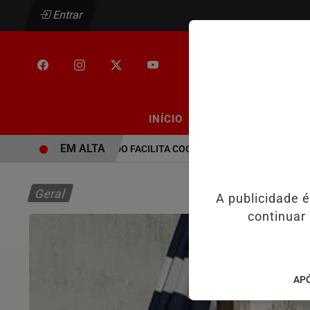
Entrar
/
/
INÍCIO
PODCASTS
CLA
EM ALTA
PEC NO SENADO FACILITA COOPTAÇÃO DO BANCO CENTRAL, 
Geral
A publicidade 
continuar
APÓ