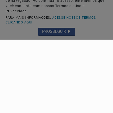
de navegação. Ao continuar o acesso, entendemos que
você concorda com nossos Termos de Uso e
Privacidade.
PARA MAIS INFORMAÇÕES,
ACESSE NOSSOS TERMOS
CLICANDO AQUI
PROSSEGUIR
ECONOMIA
Ninguém acerta Mega-Sena; prêmio acumula para
R$ 165 milhões
Dezenas sorteadas foram: 16 - 21 - 24 - 31 - 43 - 54