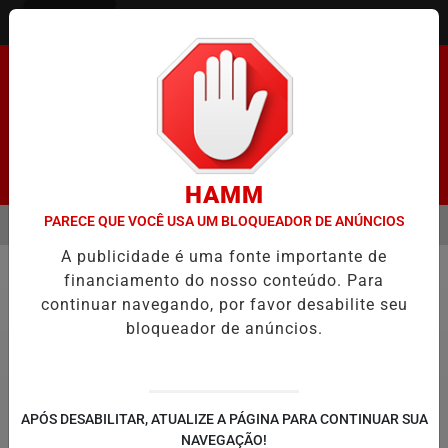
Entrar
Pesquisar Notícia
HAMM
PARECE QUE VOCÊ USA UM BLOQUEADOR DE ANÚNCIOS
MENU
ENADO FACILITA COOPTAÇÃO DO BANCO CENTRAL, DIZEM ECONOMIS
A publicidade é uma fonte importante de
EM ALTA
financiamento do nosso conteúdo. Para
Geral
continuar navegando, por favor desabilite seu
bloqueador de anúncios.
APÓS DESABILITAR, ATUALIZE A PÁGINA PARA CONTINUAR SUA
NAVEGAÇÃO!