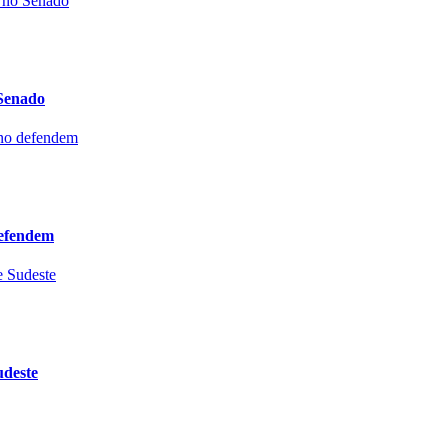
 Senado
defendem
udeste