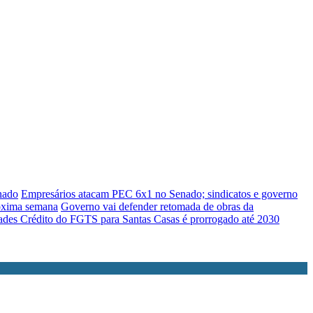
nado
Empresários atacam PEC 6x1 no Senado; sindicatos e governo
róxima semana
Governo vai defender retomada de obras da
dades
Crédito do FGTS para Santas Casas é prorrogado até 2030