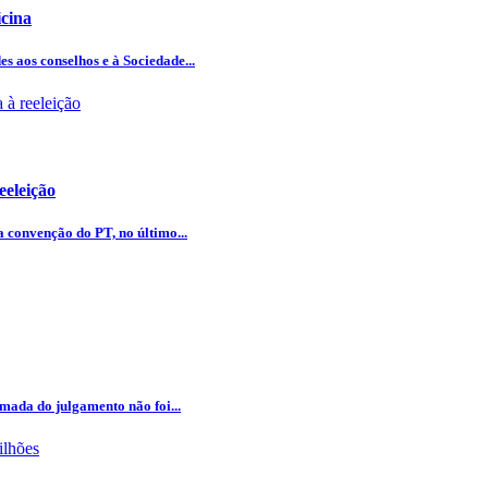
icina
 aos conselhos e à Sociedade...
eeleição
 convenção do PT, no último...
omada do julgamento não foi...