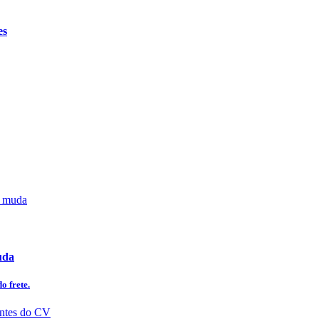
es
uda
o frete.