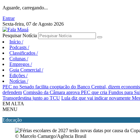
Aguarde, carregando...
Entrar
Sexta-feira, 07 de Agosto 2026
Pesquisar Notícia
Início
/
Podcasts
/
Classificados
/
Colunas
/
Empregos
/
Guia Comercial
/
Edições
/
Notícias
/
PEC no Senado facilita cooptação do Banco Central, dizem economis
defendem
Comissão da Câmara aprova PEC que cria Fundos para Sul
Transordestina junto ao TCU
Lula diz que vai indicar novamente Me
EM ALTA
MENU
Educação
© Marcelo Camargo/Agência Brasil