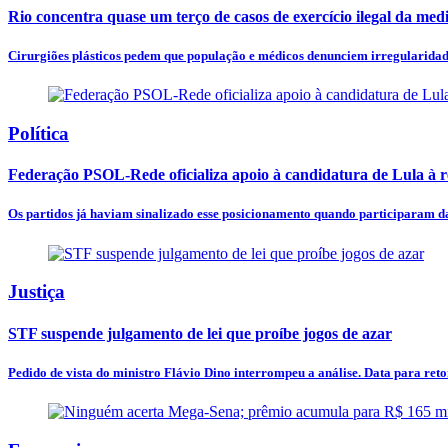
Rio concentra quase um terço de casos de exercício ilegal da med
Cirurgiões plásticos pedem que população e médicos denunciem irregularidades
Política
Federação PSOL-Rede oficializa apoio à candidatura de Lula à r
Os partidos já haviam sinalizado esse posicionamento quando participaram da
Justiça
STF suspende julgamento de lei que proíbe jogos de azar
Pedido de vista do ministro Flávio Dino interrompeu a análise. Data para ret