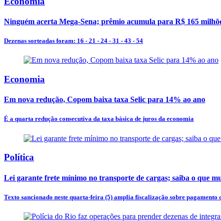
Economia
Ninguém acerta Mega-Sena; prêmio acumula para R$ 165 milhõ
Dezenas sorteadas foram: 16 - 21 - 24 - 31 - 43 - 54
Economia
Em nova redução, Copom baixa taxa Selic para 14% ao ano
É a quarta redução consecutiva da taxa básica de juros da economia
Política
Lei garante frete mínimo no transporte de cargas; saiba o que m
Texto sancionado neste quarta-feira (5) amplia fiscalização sobre pagamento d