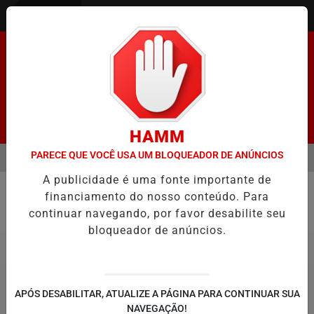
Entrar
Pesquisar Notícia
HAMM
PARECE QUE VOCÊ USA UM BLOQUEADOR DE ANÚNCIOS
MENU
ENADO FACILITA COOPTAÇÃO DO BANCO CENTRAL, DIZEM ECONOMIS
A publicidade é uma fonte importante de
EM ALTA
financiamento do nosso conteúdo. Para
Justiça
continuar navegando, por favor desabilite seu
bloqueador de anúncios.
APÓS DESABILITAR, ATUALIZE A PÁGINA PARA CONTINUAR SUA
NAVEGAÇÃO!