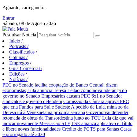
Aguarde, carregando...
Entrar
Sábado, 08 de Agosto 2026
Pesquisar Notícia
Início
/
Podcasts
/
Classificados
/
Colunas
/
Empregos
/
Guia Comercial
/
Edições
/
Notícias
/
PEC no Senado facilita cooptação do Banco Central, dizem
economistas
Lula anuncia Teresa Leitão como nova liderança do
governo no Senado
Empresários atacam PEC 6x1 no Senado;
sindicatos e governo defendem
Comissão da Câmara aprova PEC
que cria Fundos para Sul e Sudeste
A pedido de Lula, ministro da
Defesa irá à Venezuela na próxima semana
Governo vai defender
retomada de obras da Transordestina junto ao TCU
Lula diz que vai
indicar novamente Messias ao STF
TSE atualiza aplicativo e-Título
e libera novas funcionalidades
Crédito do FGTS para Santas Casas
é prorrogado até 2030