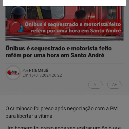
Ônibus é sequestrado e motorista feito
refém por uma hora em Santo André
Por
Fala Mauá
Em 16/01/2024 20:22
A-
A+
O criminoso foi preso após negociação com a PM
para libertar a vítima
Um homem foi preso após sequestrar um ônibus e