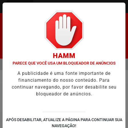
Entrar
Pesquisar Notícia
HAMM
PARECE QUE VOCÊ USA UM BLOQUEADOR DE ANÚNCIOS
MENU
ENADO FACILITA COOPTAÇÃO DO BANCO CENTRAL, DIZEM ECONOMIS
A publicidade é uma fonte importante de
EM ALTA
financiamento do nosso conteúdo. Para
Geral
continuar navegando, por favor desabilite seu
bloqueador de anúncios.
APÓS DESABILITAR, ATUALIZE A PÁGINA PARA CONTINUAR SUA
NAVEGAÇÃO!