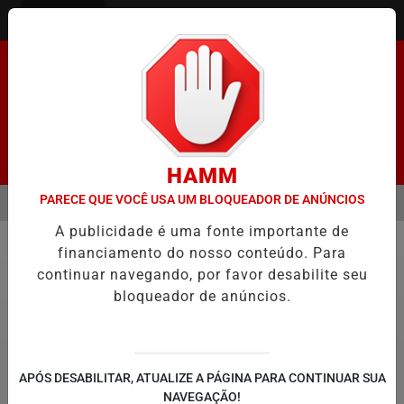
Entrar
Pesquisar Notícia
HAMM
PARECE QUE VOCÊ USA UM BLOQUEADOR DE ANÚNCIOS
MENU
ENADO FACILITA COOPTAÇÃO DO BANCO CENTRAL, DIZEM ECONOMIS
A publicidade é uma fonte importante de
EM ALTA
financiamento do nosso conteúdo. Para
Justiça
continuar navegando, por favor desabilite seu
bloqueador de anúncios.
APÓS DESABILITAR, ATUALIZE A PÁGINA PARA CONTINUAR SUA
NAVEGAÇÃO!