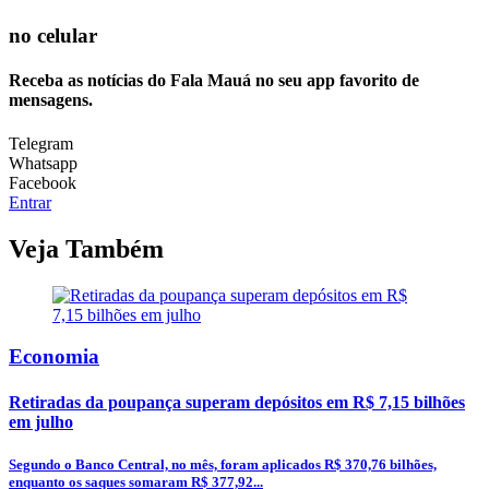
no celular
Receba as notícias do Fala Mauá no seu app favorito de
mensagens.
Telegram
Whatsapp
Facebook
Entrar
Veja Também
Economia
Retiradas da poupança superam depósitos em R$ 7,15 bilhões
em julho
Segundo o Banco Central, no mês, foram aplicados R$ 370,76 bilhões,
enquanto os saques somaram R$ 377,92...