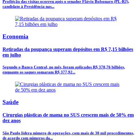
Proibição das visitas ocorreu após o senador Flávio Bolsonaro (PL-RJ),
candidato à Presidência nas...
Economia
Retiradas da poupança superam depósitos em R$ 7,15 bilhões
em julho
Segundo o Banco Central, no mês, foram aplicados R$ 370,76 bilhões,
enquanto os saques somaram R$ 377,92...
Saúde
Cirurgias plásticas de mama no SUS crescem mais de 50% em
dez anos
São Paulo lidera número de operações, com mais de 30 mil procedimentos,
de acordo com números da...