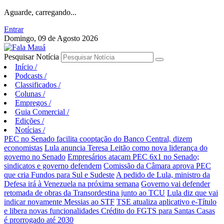
Aguarde, carregando...
Entrar
Domingo, 09 de Agosto 2026
Pesquisar Notícia
Início
/
Podcasts
/
Classificados
/
Colunas
/
Empregos
/
Guia Comercial
/
Edições
/
Notícias
/
PEC no Senado facilita cooptação do Banco Central, dizem
economistas
Lula anuncia Teresa Leitão como nova liderança do
governo no Senado
Empresários atacam PEC 6x1 no Senado;
sindicatos e governo defendem
Comissão da Câmara aprova PEC
que cria Fundos para Sul e Sudeste
A pedido de Lula, ministro da
Defesa irá à Venezuela na próxima semana
Governo vai defender
retomada de obras da Transordestina junto ao TCU
Lula diz que vai
indicar novamente Messias ao STF
TSE atualiza aplicativo e-Título
e libera novas funcionalidades
Crédito do FGTS para Santas Casas
é prorrogado até 2030