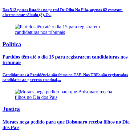
Dos 512 postos listados no portal De Olho Na Fila, apenas 62 estavam
abertos neste sábado (8). O...
Política
Partidos têm até o dia 15 para registrarem candidaturas nos
tribunais
Candidaturas à Presidência são feitas no TSE. Nos TREs são registrados
candidatos ao governo estadual,...
Justiça
Moraes nega pedido para que Bolsonaro receba filhos no Dia
dos Pais