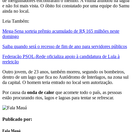
de mergulhadores encontraram o menino. A vítima afundou na lagoa
e não foi mais vista. O óbito foi constatado por uma equipe do Samu
ainda no local.
Leia Também:
Mega-Sena sorteia prêmio acumulado de R$ 165 milhões neste
domingo
Saiba quando será o recesso de fim de ano para servidores públicos
Federação PSOL-Rede oficializa apoio à candidatura de Lula à
reeleição
Outro jovem, de 23 anos, também morreu, segundo os bombeiros,
dentro de um lago que fica no Autódromo de Interlagos, na zona sul
da capital. O homem teria entrado no local sem autorização.
Por causa da
onda de calor
que acomete todo o país, as pessoas
estão procurando rios, lagos e lagoas para tentar se refrescar.
Publicado por:
Fala Mauá