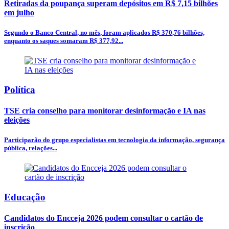
Retiradas da poupança superam depósitos em R$ 7,15 bilhões
em julho
Segundo o Banco Central, no mês, foram aplicados R$ 370,76 bilhões,
enquanto os saques somaram R$ 377,92...
Política
TSE cria conselho para monitorar desinformação e IA nas
eleições
Participarão do grupo especialistas em tecnologia da informação, segurança
pública, relações...
Educação
Candidatos do Encceja 2026 podem consultar o cartão de
inscrição