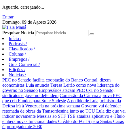
Aguarde, carregando...
Entrar
Domingo, 09 de Agosto 2026
Pesquisar Notícia
Início
/
Podcasts
/
Classificados
/
Colunas
/
Empregos
/
Guia Comercial
/
Edições
/
Notícias
/
PEC no Senado facilita cooptação do Banco Central, dizem
economistas
Lula anuncia Teresa Leitão como nova liderança do
governo no Senado
Empresários atacam PEC 6x1 no Senado;
sindicatos e governo defendem
Comissão da Câmara aprova PEC
que cria Fundos para Sul e Sudeste
A pedido de Lula, ministro da
Defesa irá à Venezuela na próxima semana
Governo vai defender
retomada de obras da Transordestina junto ao TCU
Lula diz que vai
indicar novamente Messias ao STF
TSE atualiza aplicativo e-Título
e libera novas funcionalidades
Crédito do FGTS para Santas Casas
é prorrogado até 2030