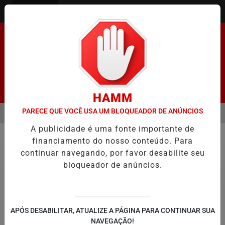
Entrar
Pesquisar Notícia
HAMM
PARECE QUE VOCÊ USA UM BLOQUEADOR DE ANÚNCIOS
MENU
ENADO FACILITA COOPTAÇÃO DO BANCO CENTRAL, DIZEM ECONOMIS
A publicidade é uma fonte importante de
EM ALTA
financiamento do nosso conteúdo. Para
Geral
continuar navegando, por favor desabilite seu
bloqueador de anúncios.
APÓS DESABILITAR, ATUALIZE A PÁGINA PARA CONTINUAR SUA
NAVEGAÇÃO!