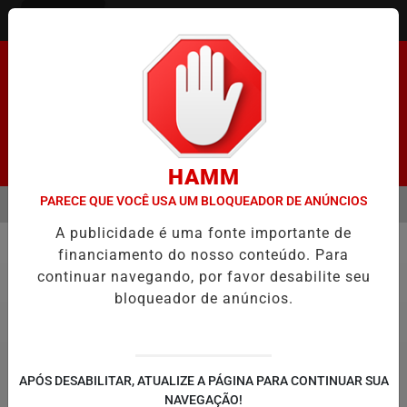
Entrar
Pesquisar Notícia
HAMM
PARECE QUE VOCÊ USA UM BLOQUEADOR DE ANÚNCIOS
MENU
ENADO FACILITA COOPTAÇÃO DO BANCO CENTRAL, DIZEM ECONOMIS
A publicidade é uma fonte importante de
EM ALTA
financiamento do nosso conteúdo. Para
Política
continuar navegando, por favor desabilite seu
bloqueador de anúncios.
APÓS DESABILITAR, ATUALIZE A PÁGINA PARA CONTINUAR SUA
NAVEGAÇÃO!