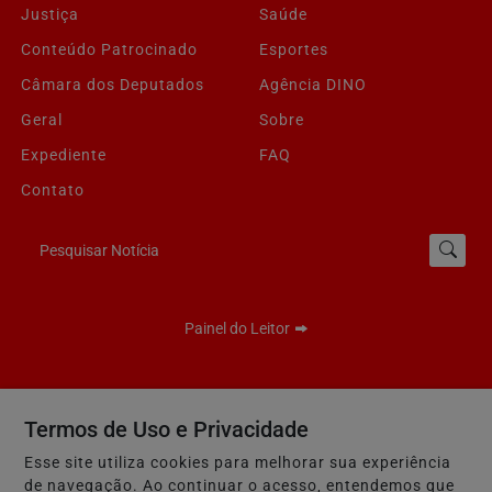
Justiça
Saúde
Conteúdo Patrocinado
Esportes
Câmara dos Deputados
Agência DINO
Geral
Sobre
Expediente
FAQ
Contato
Pesquisar Notícia
Painel do Leitor
Fala Mauá
Termos de Uso e Privacidade
Termos de Uso e Privacidade
Esse site utiliza cookies para melhorar sua experiência
de navegação. Ao continuar o acesso, entendemos que