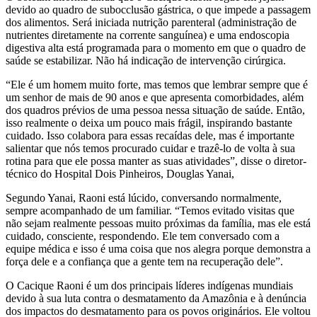
devido ao quadro de subocclusão gástrica, o que impede a passagem
dos alimentos. Será iniciada nutrição parenteral (administração de
nutrientes diretamente na corrente sanguínea) e uma endoscopia
digestiva alta está programada para o momento em que o quadro de
saúde se estabilizar. Não há indicação de intervenção cirúrgica.
“Ele é um homem muito forte, mas temos que lembrar sempre que é
um senhor de mais de 90 anos e que apresenta comorbidades, além
dos quadros prévios de uma pessoa nessa situação de saúde. Então,
isso realmente o deixa um pouco mais frágil, inspirando bastante
cuidado. Isso colabora para essas recaídas dele, mas é importante
salientar que nós temos procurado cuidar e trazê-lo de volta à sua
rotina para que ele possa manter as suas atividades”, disse o diretor-
técnico do Hospital Dois Pinheiros, Douglas Yanai,
Segundo Yanai, Raoni está lúcido, conversando normalmente,
sempre acompanhado de um familiar. “Temos evitado visitas que
não sejam realmente pessoas muito próximas da família, mas ele está
cuidado, consciente, respondendo. Ele tem conversado com a
equipe médica e isso é uma coisa que nos alegra porque demonstra a
força dele e a confiança que a gente tem na recuperação dele”.
O Cacique Raoni é um dos principais líderes indígenas mundiais
devido à sua luta contra o desmatamento da Amazônia e à denúncia
dos impactos do desmatamento para os povos originários. Ele voltou