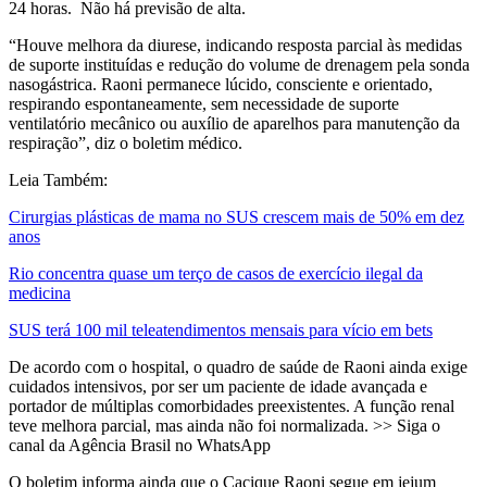
24 horas. Não há previsão de alta.
“Houve melhora da diurese, indicando resposta parcial às medidas
de suporte instituídas e redução do volume de drenagem pela sonda
nasogástrica. Raoni permanece lúcido, consciente e orientado,
respirando espontaneamente, sem necessidade de suporte
ventilatório mecânico ou auxílio de aparelhos para manutenção da
respiração”, diz o boletim médico.
Leia Também:
Cirurgias plásticas de mama no SUS crescem mais de 50% em dez
anos
Rio concentra quase um terço de casos de exercício ilegal da
medicina
SUS terá 100 mil teleatendimentos mensais para vício em bets
De acordo com o hospital, o quadro de saúde de Raoni ainda exige
cuidados intensivos, por ser um paciente de idade avançada e
portador de múltiplas comorbidades preexistentes. A função renal
teve melhora parcial, mas ainda não foi normalizada. >> Siga o
canal da Agência Brasil no WhatsApp
O boletim informa ainda que o Cacique Raoni segue em jejum