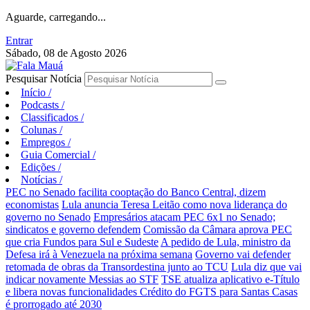
Aguarde, carregando...
Entrar
Sábado, 08 de Agosto 2026
Pesquisar Notícia
Início
/
Podcasts
/
Classificados
/
Colunas
/
Empregos
/
Guia Comercial
/
Edições
/
Notícias
/
PEC no Senado facilita cooptação do Banco Central, dizem
economistas
Lula anuncia Teresa Leitão como nova liderança do
governo no Senado
Empresários atacam PEC 6x1 no Senado;
sindicatos e governo defendem
Comissão da Câmara aprova PEC
que cria Fundos para Sul e Sudeste
A pedido de Lula, ministro da
Defesa irá à Venezuela na próxima semana
Governo vai defender
retomada de obras da Transordestina junto ao TCU
Lula diz que vai
indicar novamente Messias ao STF
TSE atualiza aplicativo e-Título
e libera novas funcionalidades
Crédito do FGTS para Santas Casas
é prorrogado até 2030