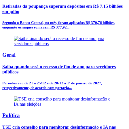
Retiradas da poupança superam depósitos em R$ 7,15 bilhões
em julho
Segundo o Banco Central, no mês, foram aplicados R$ 370,76 bilhões,
enquanto os saques somaram R$ 377,92...
Geral
Saiba quando será o recesso de fim de ano para servidores
públicos
Períodos vão de 21 a 25/12 e de 28/12 a 1º de janeiro de 2027,
respectivamente, de acordo com portaria...
Política
TSE cria conselho para monitorar desinformação e IA nas