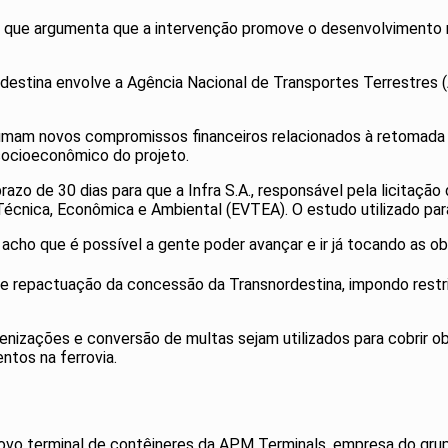
o, que argumenta que a intervenção promove o desenvolvimento r
destina envolve a Agência Nacional de Transportes Terrestres 
umam novos compromissos financeiros relacionados à retomada 
socioeconômico do projeto.
prazo de 30 dias para que a Infra S.A., responsável pela licita
Técnica, Econômica e Ambiental (EVTEA). O estudo utilizado par
 acho que é possível a gente poder avançar e ir já tocando as o
e repactuação da concessão da Transnordestina, impondo restr
denizações e conversão de multas sejam utilizados para cobrir o
ntos na ferrovia.
 novo terminal de contêineres da APM Terminals, empresa do gru