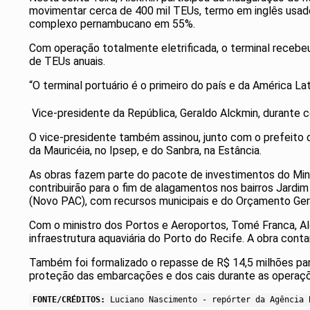
movimentar cerca de 400 mil TEUs, termo em inglês usad
complexo pernambucano em 55%.
Com operação totalmente eletrificada, o terminal recebeu
de TEUs anuais.
“O terminal portuário é o primeiro do país e da América L
Vice-presidente da República, Geraldo Alckmin, durante 
O vice-presidente também assinou, junto com o prefeito d
da Mauricéia, no Ipsep, e do Sanbra, na Estância.
As obras fazem parte do pacote de investimentos do Minis
contribuirão para o fim de alagamentos nos bairros Jardi
(Novo PAC), com recursos municipais e do Orçamento Gera
Com o ministro dos Portos e Aeroportos, Tomé Franca, Al
infraestrutura aquaviária do Porto do Recife. A obra co
Também foi formalizado o repasse de R$ 14,5 milhões par
proteção das embarcações e dos cais durante as operaçõ
FONTE/CRÉDITOS:
Luciano Nascimento - repórter da Agência 