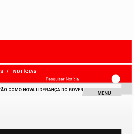
/
ES
NOTÍCIAS
Pesquisar Notícia
O COMO NOVA LIDERANÇA DO GOVERNO NO SENADO
EMPRES
MENU