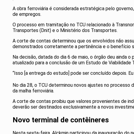
A obra ferroviária é considerada estratégica pelo govern
de empregos.
O processo em tramitação no TCU relacionado à Transnor
Transportes (Dnit) e o Ministério dos Transportes.
A corte de contas determinou que os envolvidos não ass
demonstrados corretamente a pertinência e o benefício 
Na decisão, datada do dia 6 de maio, o órgão deu ainda o 
atualizado para a conclusão de um Estudo de Viabilidade 
“Isso [a entrega do estudo] pode ser concluído depois. Eu
No dia 28, o TCU determinou novos ajustes no processo d
da malha ferroviária.
A corte de contas proibiu que valores provenientes de in
deverão ser destinados exclusivamente a novos investime
Novo terminal de contêineres
Nesta sexta-feira, Alckmin participou da inauguração do