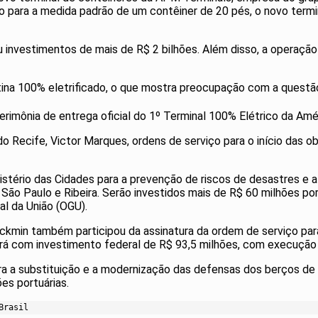
o para a medida padrão de um contêiner de 20 pés, o novo term
 investimentos de mais de R$ 2 bilhões. Além disso, a operação
atina 100% eletrificado, o que mostra preocupação com a questão
cerimônia de entrega oficial do 1º Terminal 100% Elétrico da A
o Recife, Victor Marques, ordens de serviço para o início das 
tério das Cidades para a prevenção de riscos de desastres e a 
m São Paulo e Ribeira. Serão investidos mais de R$ 60 milhões
l da União (OGU).
ckmin também participou da assinatura da ordem de serviço par
ntará com investimento federal de R$ 93,5 milhões, com execuçã
a a substituição e a modernização das defensas dos berços de 
es portuárias.
Brasil