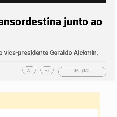
ansordestina junto ao
 o vice-presidente Geraldo Alckmin.
A-
A+
IMPRIMIR