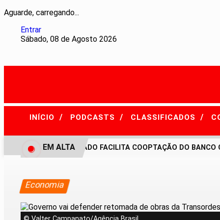
Aguarde, carregando...
Entrar
Sábado, 08 de Agosto 2026
/
/
/
INÍCIO
PODCASTS
CLASSIFICADOS
C
EM ALTA
PEC NO SENADO FACILITA COOPTAÇÃO DO BANCO CE
Economia
© Valter Campanato/Agência Brasil