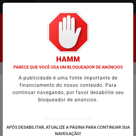
Entrar
Pesquisar Notícia
HAMM
PARECE QUE VOCÊ USA UM BLOQUEADOR DE ANÚNCIOS
MENU
ENADO FACILITA COOPTAÇÃO DO BANCO CENTRAL, DIZEM ECONOMIS
A publicidade é uma fonte importante de
EM ALTA
financiamento do nosso conteúdo. Para
Geral
continuar navegando, por favor desabilite seu
bloqueador de anúncios.
APÓS DESABILITAR, ATUALIZE A PÁGINA PARA CONTINUAR SUA
NAVEGAÇÃO!