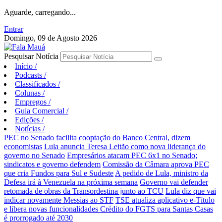
Aguarde, carregando...
Entrar
Domingo, 09 de Agosto 2026
Pesquisar Notícia
Início
/
Podcasts
/
Classificados
/
Colunas
/
Empregos
/
Guia Comercial
/
Edições
/
Notícias
/
PEC no Senado facilita cooptação do Banco Central, dizem
economistas
Lula anuncia Teresa Leitão como nova liderança do
governo no Senado
Empresários atacam PEC 6x1 no Senado;
sindicatos e governo defendem
Comissão da Câmara aprova PEC
que cria Fundos para Sul e Sudeste
A pedido de Lula, ministro da
Defesa irá à Venezuela na próxima semana
Governo vai defender
retomada de obras da Transordestina junto ao TCU
Lula diz que vai
indicar novamente Messias ao STF
TSE atualiza aplicativo e-Título
e libera novas funcionalidades
Crédito do FGTS para Santas Casas
é prorrogado até 2030