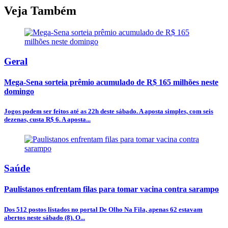
Veja Também
Geral
Mega-Sena sorteia prêmio acumulado de R$ 165 milhões neste
domingo
Jogos podem ser feitos até as 22h deste sábado. A aposta simples, com seis
dezenas, custa R$ 6. A aposta...
Saúde
Paulistanos enfrentam filas para tomar vacina contra sarampo
Dos 512 postos listados no portal De Olho Na Fila, apenas 62 estavam
abertos neste sábado (8). O...