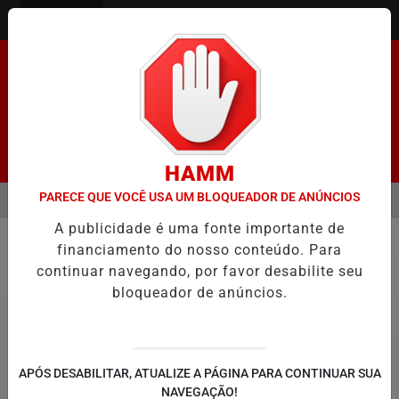
Entrar
Pesquisar Notícia
HAMM
PARECE QUE VOCÊ USA UM BLOQUEADOR DE ANÚNCIOS
MENU
ENADO FACILITA COOPTAÇÃO DO BANCO CENTRAL, DIZEM ECONOMIS
A publicidade é uma fonte importante de
EM ALTA
financiamento do nosso conteúdo. Para
Política
continuar navegando, por favor desabilite seu
bloqueador de anúncios.
APÓS DESABILITAR, ATUALIZE A PÁGINA PARA CONTINUAR SUA
NAVEGAÇÃO!