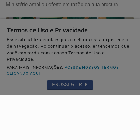
Ministério ampliou oferta em razão da alta procura.
Termos de Uso e Privacidade
Esse site utiliza cookies para melhorar sua experiência
de navegação. Ao continuar o acesso, entendemos que
você concorda com nossos Termos de Uso e
Privacidade.
PARA MAIS INFORMAÇÕES,
ACESSE NOSSOS TERMOS
CLICANDO AQUI
PROSSEGUIR
GERAL
Mega-Sena não tem ganhador e prêmio sobe para
R$ 150 milhões
Dezenas sorteadas foram: 03 - 16 - 24 - 30 - 49 - 54