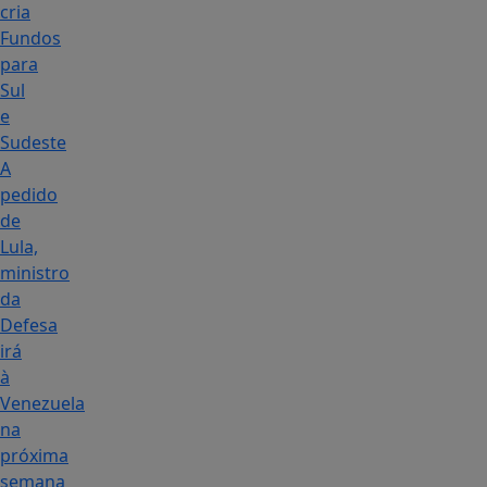
cria
Fundos
para
Sul
e
Sudeste
A
pedido
de
Lula,
ministro
da
Defesa
irá
à
Venezuela
na
próxima
semana