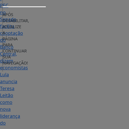
PEC
no
APÓS
Senado
DESABILITAR,
facilita
ATUALIZE
cooptação
A
PÁGINA
do
PARA
Banco
CONTINUAR
Central,
SUA
dizem
NAVEGAÇÃO!
economistas
Lula
anuncia
Teresa
Leitão
como
nova
liderança
do