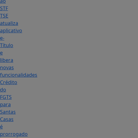
ao
STF
TSE
atualiza
aplicativo
e-
Título
e
libera
novas
funcionalidades
Crédito
do
FGTS
para
Santas
Casas
é
prorrogado