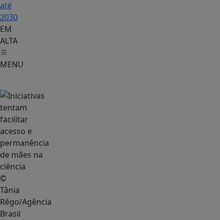
até
2030
EM
ALTA
MENU
Educação
©
Tânia
Rêgo/Agência
Brasil