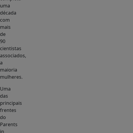
uma
década
com
mais
de
90
cientistas
associados,
a
maioria
mulheres.
Uma
das
principais
frentes
do
Parents
in