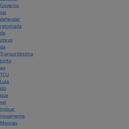
Governo
vai
defender
retomada
de
obras
da
Transordestina
junto
ao
TCU
Lula
diz
que
vai
indicar
novamente
Messias