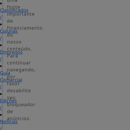
uma
fonte
Classificados
importante
/
de
financiamento
Colunas
do
/
nosso
conteúdo.
Empregos
Para
/
continuar
navegando,
Guia
por
Comercial
favor
/
desabilite
seu
Edições
bloqueador
/
de
anúncios.
Notícias
/