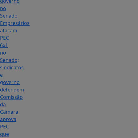
governo
no
Senado
Empresários
atacam
PEC
6x1
no
Senado;
sindicatos
e
governo
defendem
Comissão
da
Câmara
aprova
PEC
que