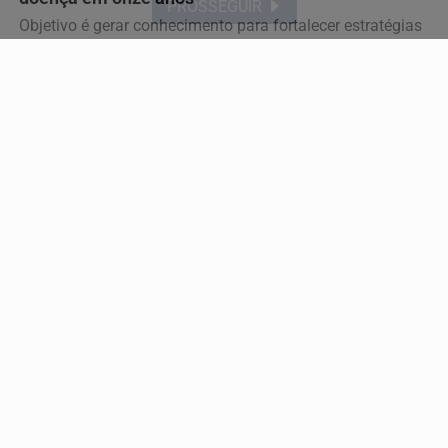
PROSSEGUIR
Objetivo é gerar conhecimento para fortalecer estratégias
de prevenção e cuidado e contribuir para que...
Descubra Mais
Não possui uma conta?
Você pode ler matérias exclusivas, anunciar
classificados e muito mais!
CRIAR MINHA CONTA