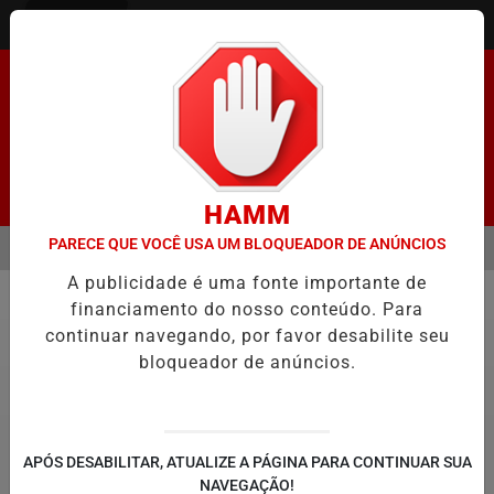
Entrar
Pesquisar Notícia
HAMM
PARECE QUE VOCÊ USA UM BLOQUEADOR DE ANÚNCIOS
MENU
SENADO FACILITA COOPTAÇÃO DO BANCO CENTRAL, DIZEM ECONOM
A publicidade é uma fonte importante de
EM ALTA
financiamento do nosso conteúdo. Para
Política
continuar navegando, por favor desabilite seu
bloqueador de anúncios.
APÓS DESABILITAR, ATUALIZE A PÁGINA PARA CONTINUAR SUA
NAVEGAÇÃO!