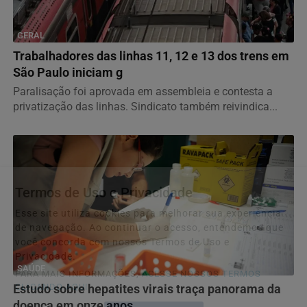
GERAL
Trabalhadores das linhas 11, 12 e 13 dos trens em
São Paulo iniciam g
Paralisação foi aprovada em assembleia e contesta a
privatização das linhas. Sindicato também reivindica...
Termos de Uso e Privacidade
Esse site utiliza cookies para melhorar sua experiência
de navegação. Ao continuar o acesso, entendemos que
você concorda com nossos Termos de Uso e
Privacidade.
SAÚDE
PARA MAIS INFORMAÇÕES,
ACESSE NOSSOS TERMOS
CLICANDO AQUI
Estudo sobre hepatites virais traça panorama da
doença em onze anos