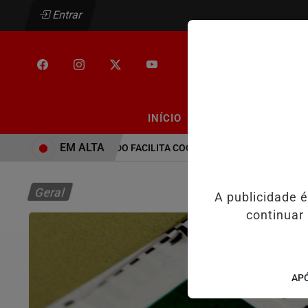
Entrar
/
/
INÍCIO
PODCASTS
CLA
EM ALTA
PEC NO SENADO FACILITA COOPTAÇÃO DO BANCO CENTRAL, 
Geral
A publicidade 
continuar
APÓ