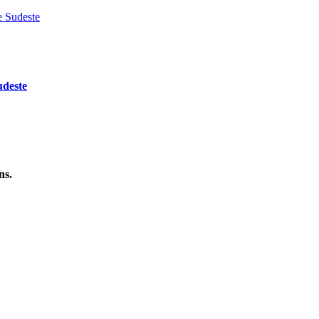
udeste
ns.