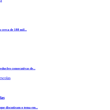
 cerca de 188 mil...
eduções consecutivas de...
las
 que discutiram o tema em...