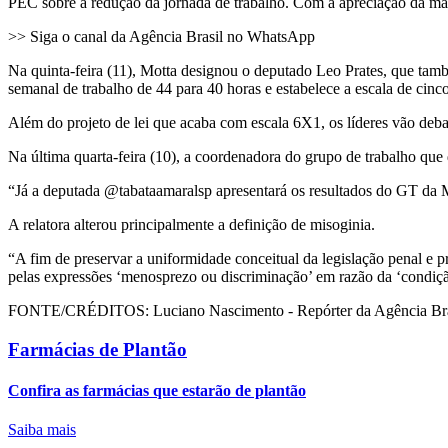
PEC sobre a redução da jornada de trabalho. Com a apreciação da mat
>> Siga o canal da Agência Brasil no WhatsApp
Na quinta-feira (11), Motta designou o deputado Leo Prates, que tamb
semanal de trabalho de 44 para 40 horas e estabelece a escala de cinc
Além do projeto de lei que acaba com escala 6X1, os líderes vão debat
Na última quarta-feira (10), a coordenadora do grupo de trabalho qu
“Já a deputada @tabataamaralsp apresentará os resultados do GT da M
A relatora alterou principalmente a definição de misoginia.
“A fim de preservar a uniformidade conceitual da legislação penal e pr
pelas expressões ‘menosprezo ou discriminação’ em razão da ‘condiç
FONTE/CRÉDITOS:
Luciano Nascimento - Repórter da Agência Bra
Farmácias de Plantão
Confira as farmácias que estarão de plantão
Saiba mais