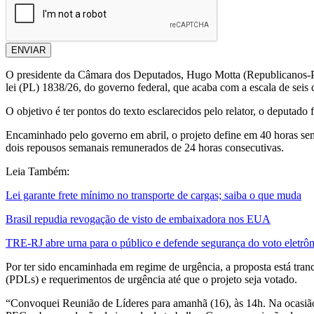
ENVIAR
O presidente da Câmara dos Deputados, Hugo Motta (Republicanos-PB),
lei (PL) 1838/26, do governo federal, que acaba com a escala de seis d
O objetivo é ter pontos do texto esclarecidos pelo relator, o deputad
Encaminhado pelo governo em abril, o projeto define em 40 horas sema
dois repousos semanais remunerados de 24 horas consecutivas.
Leia Também:
Lei garante frete mínimo no transporte de cargas; saiba o que muda
Brasil repudia revogação de visto de embaixadora nos EUA
TRE-RJ abre urna para o público e defende segurança do voto eletrô
Por ter sido encaminhada em regime de urgência, a proposta está tra
(PDLs) e requerimentos de urgência até que o projeto seja votado.
“Convoquei Reunião de Líderes para amanhã (16), às 14h. Na ocasião,