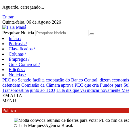
Aguarde, carregando...
Entrar
Quinta-feira, 06 de Agosto 2026
Pesquisar Notícia
Início
/
Podcasts
/
Classificados
/
Colunas
/
Empregos
/
Guia Comercial
/
Edições
/
Notícias
/
PEC no Senado facilita cooptação do Banco Central, dizem economis
defendem
Comissão da Câmara aprova PEC que cria Fundos para Sul
Transordestina junto ao TCU
Lula diz que vai indicar novamente Me
EM ALTA
MENU
Política
© Lula Marques/Agência Brasil.