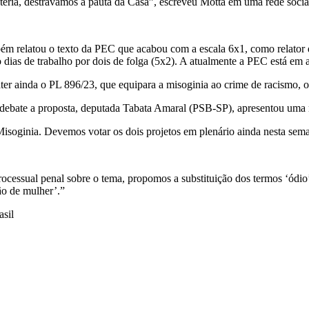
éria, destravamos a pauta da Casa”, escreveu Motta em uma rede socia
ém relatou o texto da PEC que acabou com a escala 6x1, como relator d
o dias de trabalho por dois de folga (5x2). A atualmente a PEC está em 
er ainda o PL 896/23, que equipara a misoginia ao crime de racismo, o q
e debate a proposta, deputada Tabata Amaral (PSB-SP), apresentou uma 
isoginia. Devemos votar os dois projetos em plenário ainda nesta sem
ocessual penal sobre o tema, propomos a substituição dos termos ‘ódio’ 
ão de mulher’.”
sil