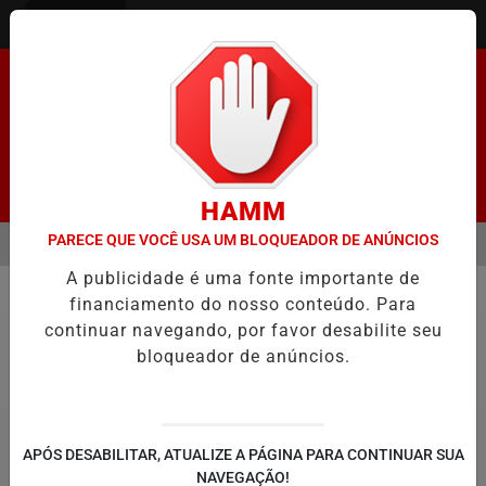
Entrar
Pesquisar Notícia
HAMM
PARECE QUE VOCÊ USA UM BLOQUEADOR DE ANÚNCIOS
MENU
NADO FACILITA COOPTAÇÃO DO BANCO CENTRAL, DIZEM ECONOMIS
A publicidade é uma fonte importante de
EM ALTA
financiamento do nosso conteúdo. Para
Geral
continuar navegando, por favor desabilite seu
bloqueador de anúncios.
APÓS DESABILITAR, ATUALIZE A PÁGINA PARA CONTINUAR SUA
NAVEGAÇÃO!