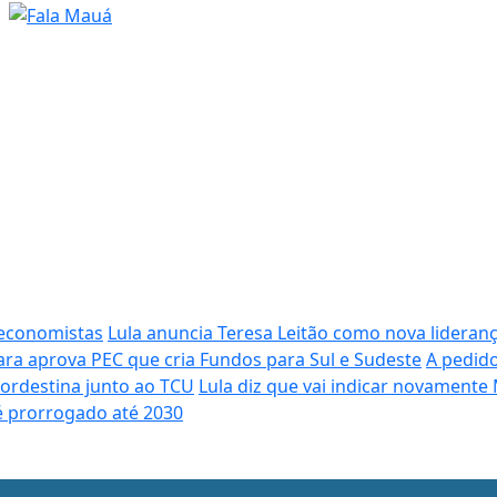
 economistas
Lula anuncia Teresa Leitão como nova lidera
a aprova PEC que cria Fundos para Sul e Sudeste
A pedido
ordestina junto ao TCU
Lula diz que vai indicar novamente
é prorrogado até 2030