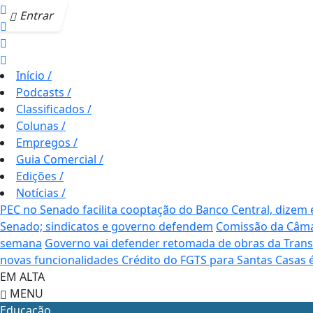
Entrar
Início
/
Podcasts
/
Classificados
/
Colunas
/
Empregos
/
Guia Comercial
/
Edições
/
Notícias
/
PEC no Senado facilita cooptação do Banco Central, dizem
Senado; sindicatos e governo defendem
Comissão da Câmar
semana
Governo vai defender retomada de obras da Trans
novas funcionalidades
Crédito do FGTS para Santas Casas 
EM ALTA
MENU
Educação