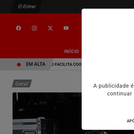
Entrar
/
/
INÍCIO
PODCASTS
CLA
EM ALTA
PEC NO SENADO FACILITA COOPTAÇÃO DO BANCO CENTRAL, D
Geral
A publicidade 
continuar
APÓ