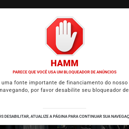
/
/
/
SSIFICADOS
COLUNAS
EMPREGOS
GUIA COMER
HAMM
IZEM ECONOMISTAS
LULA ANUNCIA TERESA LEITÃO COMO NOVA L
PARECE QUE VOCÊ USA UM BLOQUEADOR DE ANÚNCIOS
é uma fonte importante de financiamento do nosso
 navegando, por favor desabilite seu bloqueador de
S DESABILITAR, ATUALIZE A PÁGINA PARA CONTINUAR SUA NAVEGA