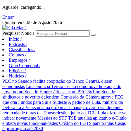
Aguarde, carregando...
Entrar
Quinta-feira, 06 de Agosto 2026
Pesquisar Notícia
Início
/
Podcasts
/
Classificados
/
Colunas
/
Empregos
/
Guia Comercial
/
Edições
/
Notícias
/
PEC no Senado facilita cooptação do Banco Central, dizem
economistas
Lula anuncia Teresa Leitão como nova liderança do
governo no Senado
Empresários atacam PEC 6x1 no Senado;
sindicatos e governo defendem
Comissão da Câmara aprova PEC
que cria Fundos para Sul e Sudeste
A pedido de Lula, ministro da
Defesa irá à Venezuela na próxima semana
Governo vai defender
retomada de obras da Transordestina junto ao TCU
Lula diz que vai
indicar novamente Messias ao STF
TSE atualiza aplicativo e-Título
e libera novas funcionalidades
Crédito do FGTS para Santas Casas
é prorrogado até 2030