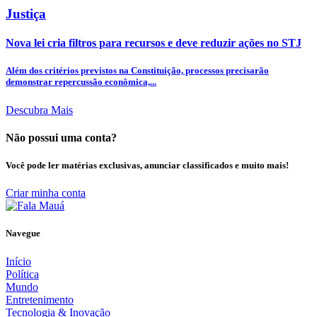
Justiça
Nova lei cria filtros para recursos e deve reduzir ações no STJ
Além dos critérios previstos na Constituição, processos precisarão
demonstrar repercussão econômica,...
Descubra Mais
Não possui uma conta?
Você pode ler matérias exclusivas, anunciar classificados e muito mais!
Criar minha conta
Navegue
Início
Política
Mundo
Entretenimento
Tecnologia & Inovação