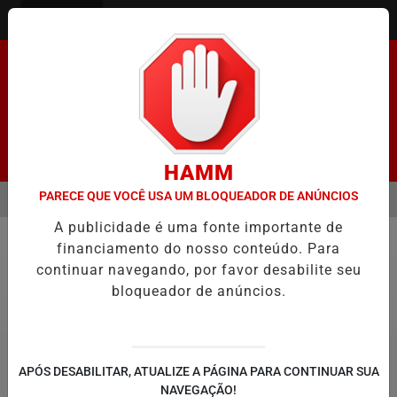
Entrar
Pesquisar Notícia
HAMM
PARECE QUE VOCÊ USA UM BLOQUEADOR DE ANÚNCIOS
MENU
NADO FACILITA COOPTAÇÃO DO BANCO CENTRAL, DIZEM ECONOMIS
A publicidade é uma fonte importante de
EM ALTA
financiamento do nosso conteúdo. Para
Justiça
continuar navegando, por favor desabilite seu
bloqueador de anúncios.
APÓS DESABILITAR, ATUALIZE A PÁGINA PARA CONTINUAR SUA
NAVEGAÇÃO!