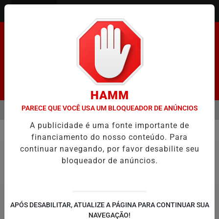
Entrar
Pesquisar Notícia
HAMM
PARECE QUE VOCÊ USA UM BLOQUEADOR DE ANÚNCIOS
MENU
ENADO FACILITA COOPTAÇÃO DO BANCO CENTRAL, DIZEM ECONOMIS
A publicidade é uma fonte importante de
EM ALTA
financiamento do nosso conteúdo. Para
Política
continuar navegando, por favor desabilite seu
bloqueador de anúncios.
APÓS DESABILITAR, ATUALIZE A PÁGINA PARA CONTINUAR SUA
NAVEGAÇÃO!