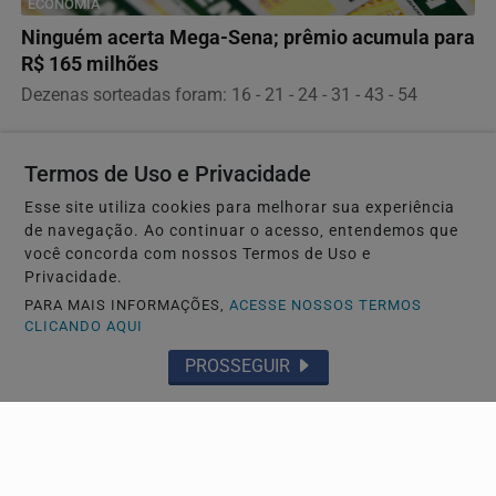
ECONOMIA
Ninguém acerta Mega-Sena; prêmio acumula para
R$ 165 milhões
Dezenas sorteadas foram: 16 - 21 - 24 - 31 - 43 - 54
Termos de Uso e Privacidade
Esse site utiliza cookies para melhorar sua experiência
de navegação. Ao continuar o acesso, entendemos que
você concorda com nossos Termos de Uso e
Privacidade.
PARA MAIS INFORMAÇÕES,
ACESSE NOSSOS TERMOS
CLICANDO AQUI
PROSSEGUIR
GERAL
Federação PSOL-Rede oficializa apoio à
candidatura de Lula à reeleição
Os partidos já haviam sinalizado esse posicionamento