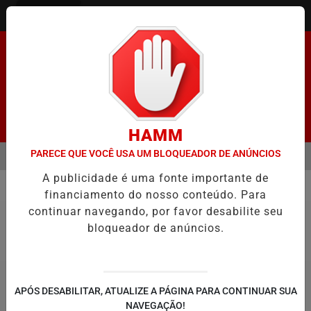
Entrar
Pesquisar Notícia
HAMM
PARECE QUE VOCÊ USA UM BLOQUEADOR DE ANÚNCIOS
MENU
ENADO FACILITA COOPTAÇÃO DO BANCO CENTRAL, DIZEM ECONOMIS
A publicidade é uma fonte importante de
EM ALTA
financiamento do nosso conteúdo. Para
Educação
continuar navegando, por favor desabilite seu
bloqueador de anúncios.
APÓS DESABILITAR, ATUALIZE A PÁGINA PARA CONTINUAR SUA
NAVEGAÇÃO!