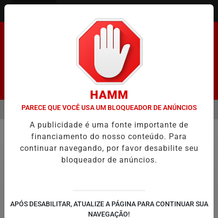
Entrar
Pesquisar Notícia
HAMM
PARECE QUE VOCÊ USA UM BLOQUEADOR DE ANÚNCIOS
MENU
ENADO FACILITA COOPTAÇÃO DO BANCO CENTRAL, DIZEM ECONOMIS
A publicidade é uma fonte importante de
EM ALTA
financiamento do nosso conteúdo. Para
Educação
continuar navegando, por favor desabilite seu
bloqueador de anúncios.
APÓS DESABILITAR, ATUALIZE A PÁGINA PARA CONTINUAR SUA
NAVEGAÇÃO!