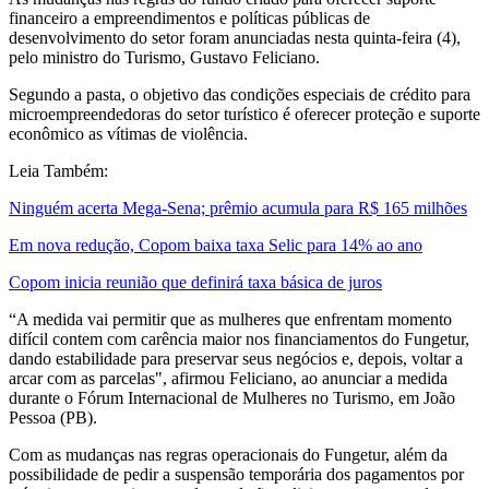
financeiro a empreendimentos e políticas públicas de
desenvolvimento do setor foram anunciadas nesta quinta-feira (4),
pelo ministro do Turismo, Gustavo Feliciano.
Segundo a pasta, o objetivo das condições especiais de crédito para
microempreendedoras do setor turístico é oferecer proteção e suporte
econômico as vítimas de violência.
Leia Também:
Ninguém acerta Mega-Sena; prêmio acumula para R$ 165 milhões
Em nova redução, Copom baixa taxa Selic para 14% ao ano
Copom inicia reunião que definirá taxa básica de juros
“A medida vai permitir que as mulheres que enfrentam momento
difícil contem com carência maior nos financiamentos do Fungetur,
dando estabilidade para preservar seus negócios e, depois, voltar a
arcar com as parcelas", afirmou Feliciano, ao anunciar a medida
durante o Fórum Internacional de Mulheres no Turismo, em João
Pessoa (PB).
Com as mudanças nas regras operacionais do Fungetur, além da
possibilidade de pedir a suspensão temporária dos pagamentos por