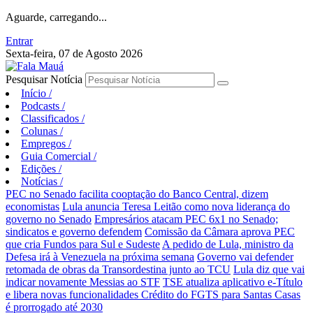
Aguarde, carregando...
Entrar
Sexta-feira, 07 de Agosto 2026
Pesquisar Notícia
Início
/
Podcasts
/
Classificados
/
Colunas
/
Empregos
/
Guia Comercial
/
Edições
/
Notícias
/
PEC no Senado facilita cooptação do Banco Central, dizem
economistas
Lula anuncia Teresa Leitão como nova liderança do
governo no Senado
Empresários atacam PEC 6x1 no Senado;
sindicatos e governo defendem
Comissão da Câmara aprova PEC
que cria Fundos para Sul e Sudeste
A pedido de Lula, ministro da
Defesa irá à Venezuela na próxima semana
Governo vai defender
retomada de obras da Transordestina junto ao TCU
Lula diz que vai
indicar novamente Messias ao STF
TSE atualiza aplicativo e-Título
e libera novas funcionalidades
Crédito do FGTS para Santas Casas
é prorrogado até 2030