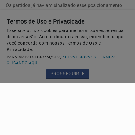
Os partidos já haviam sinalizado esse posicionamento
quando participaram da convenção do PT, no último...
Termos de Uso e Privacidade
Esse site utiliza cookies para melhorar sua experiência
de navegação. Ao continuar o acesso, entendemos que
você concorda com nossos Termos de Uso e
Privacidade.
PARA MAIS INFORMAÇÕES,
ACESSE NOSSOS TERMOS
CLICANDO AQUI
PROSSEGUIR
GERAL
Federação PSOL-Rede oficializa apoio à
candidatura de Lula à reeleição
Os partidos já haviam sinalizado esse posicionamento
quando participaram da convenção do PT, no último...