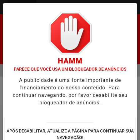
Entrar
Pesquisar Notícia
HAMM
PARECE QUE VOCÊ USA UM BLOQUEADOR DE ANÚNCIOS
MENU
ENADO FACILITA COOPTAÇÃO DO BANCO CENTRAL, DIZEM ECONOMIS
A publicidade é uma fonte importante de
EM ALTA
financiamento do nosso conteúdo. Para
Economia
continuar navegando, por favor desabilite seu
bloqueador de anúncios.
APÓS DESABILITAR, ATUALIZE A PÁGINA PARA CONTINUAR SUA
NAVEGAÇÃO!