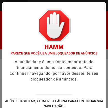
Entrar
Pesquisar Notícia
HAMM
PARECE QUE VOCÊ USA UM BLOQUEADOR DE ANÚNCIOS
MENU
ENADO FACILITA COOPTAÇÃO DO BANCO CENTRAL, DIZEM ECONOMI
A publicidade é uma fonte importante de
EM ALTA
financiamento do nosso conteúdo. Para
Geral
continuar navegando, por favor desabilite seu
bloqueador de anúncios.
APÓS DESABILITAR, ATUALIZE A PÁGINA PARA CONTINUAR SUA
NAVEGAÇÃO!