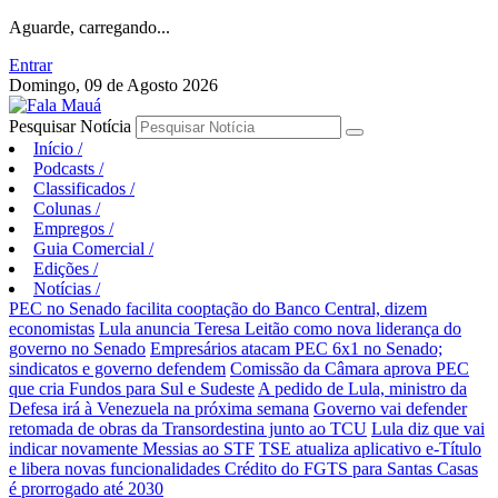
Aguarde, carregando...
Entrar
Domingo, 09 de Agosto 2026
Pesquisar Notícia
Início
/
Podcasts
/
Classificados
/
Colunas
/
Empregos
/
Guia Comercial
/
Edições
/
Notícias
/
PEC no Senado facilita cooptação do Banco Central, dizem
economistas
Lula anuncia Teresa Leitão como nova liderança do
governo no Senado
Empresários atacam PEC 6x1 no Senado;
sindicatos e governo defendem
Comissão da Câmara aprova PEC
que cria Fundos para Sul e Sudeste
A pedido de Lula, ministro da
Defesa irá à Venezuela na próxima semana
Governo vai defender
retomada de obras da Transordestina junto ao TCU
Lula diz que vai
indicar novamente Messias ao STF
TSE atualiza aplicativo e-Título
e libera novas funcionalidades
Crédito do FGTS para Santas Casas
é prorrogado até 2030