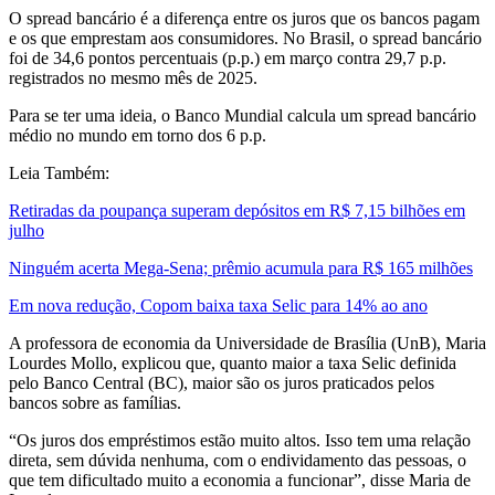
O spread bancário é a diferença entre os juros que os bancos pagam
e os que emprestam aos consumidores. No Brasil, o spread bancário
foi de 34,6 pontos percentuais (p.p.) em março contra 29,7 p.p.
registrados no mesmo mês de 2025.
Para se ter uma ideia, o Banco Mundial calcula um spread bancário
médio no mundo em torno dos 6 p.p.
Leia Também:
Retiradas da poupança superam depósitos em R$ 7,15 bilhões em
julho
Ninguém acerta Mega-Sena; prêmio acumula para R$ 165 milhões
Em nova redução, Copom baixa taxa Selic para 14% ao ano
A professora de economia da Universidade de Brasília (UnB), Maria
Lourdes Mollo, explicou que, quanto maior a taxa Selic definida
pelo Banco Central (BC), maior são os juros praticados pelos
bancos sobre as famílias.
“Os juros dos empréstimos estão muito altos. Isso tem uma relação
direta, sem dúvida nenhuma, com o endividamento das pessoas, o
que tem dificultado muito a economia a funcionar”, disse Maria de