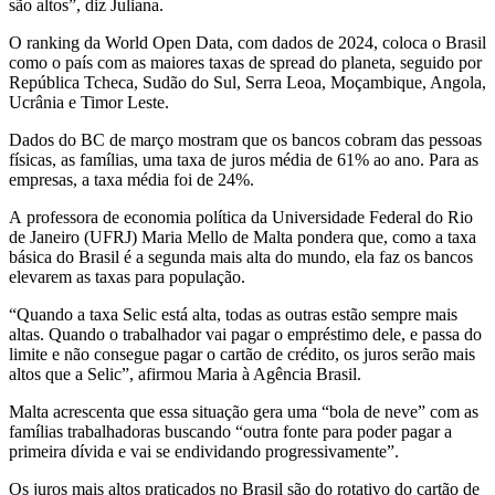
são altos”, diz Juliana.
O ranking da World Open Data, com dados de 2024, coloca o Brasil
como o país com as maiores taxas de spread do planeta, seguido por
República Tcheca, Sudão do Sul, Serra Leoa, Moçambique, Angola,
Ucrânia e Timor Leste.
Dados do BC de março mostram que os bancos cobram das pessoas
físicas, as famílias, uma taxa de juros média de 61% ao ano. Para as
empresas, a taxa média foi de 24%.
A professora de economia política da Universidade Federal do Rio
de Janeiro (UFRJ) Maria Mello de Malta pondera que, como a taxa
básica do Brasil é a segunda mais alta do mundo, ela faz os bancos
elevarem as taxas para população.
“Quando a taxa Selic está alta, todas as outras estão sempre mais
altas. Quando o trabalhador vai pagar o empréstimo dele, e passa do
limite e não consegue pagar o cartão de crédito, os juros serão mais
altos que a Selic”, afirmou Maria à Agência Brasil.
Malta acrescenta que essa situação gera uma “bola de neve” com as
famílias trabalhadoras buscando “outra fonte para poder pagar a
primeira dívida e vai se endividando progressivamente”.
Os juros mais altos praticados no Brasil são do rotativo do cartão de